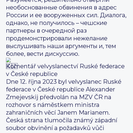
необоснованные обвинения в адрес
России и ее вооруженных сил. Диалога,
однако, не получилось – чешские
партнеры в очередной раз
продемонстрировали нежелание
выслушивать наши аргументы и, тем
более, вести дискуссию.
Komentář velvyslanectví Ruské federace
v České republice
Dne 12. října 2023 byl velvyslanec Ruské
federace v České republice Alexander
Zmejevskij předvolán na MZV ČR na
rozhovor s náměstkem ministra
zahraničních věcí Janem Marianem.
Česká strana tlumočila známý západní
soubor obvinění a požadavků vůči