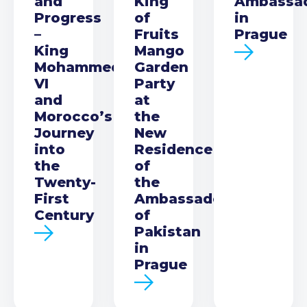
and
King
Ambassa
Progress
of
in
–
Fruits
Prague
King
Mango
Mohammed
Garden
VI
Party
and
at
Morocco’s
the
Journey
New
into
Residence
the
of
Twenty-
the
First
Ambassador
Century
of
Pakistan
in
Prague