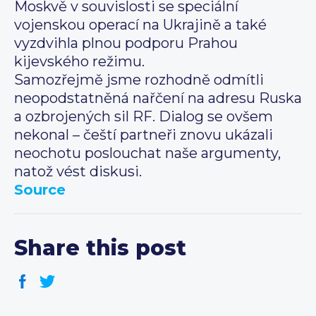
Moskvě v souvislosti se speciální
vojenskou operací na Ukrajině a také
vyzdvihla plnou podporu Prahou
kijevského režimu.
Samozřejmě jsme rozhodně odmítli
neopodstatněná nařčení na adresu Ruska
a ozbrojených sil RF. Dialog se ovšem
nekonal – čeští partneři znovu ukázali
neochotu poslouchat naše argumenty,
natož vést diskusi.
Source
Share this post