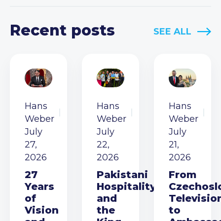
Recent posts
SEE ALL
Hans
Hans
Hans
Weber
Weber
Weber
July
July
July
27,
22,
21,
2026
2026
2026
27
Pakistani
From
Years
Hospitality
Czechosl
of
and
Televisio
Vision
the
to