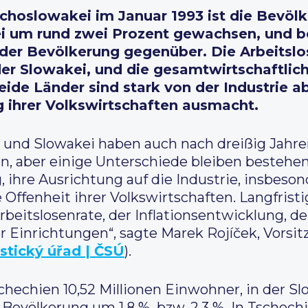
echoslowakei im Januar 1993 ist die Bevöl
i um rund zwei Prozent gewachsen, und b
 der Bevölkerung gegenüber. Die Arbeitslos
 der Slowakei, und die gesamtwirtschaftli
Beide Länder sind stark von der Industrie a
g ihrer Volkswirtschaften ausmacht.
 und Slowakei haben auch nach dreißig Jahr
, aber einige Unterschiede bleiben bestehen.
ihre Ausrichtung auf die Industrie, insbeson
 Offenheit ihrer Volkswirtschaften. Langfrist
rbeitslosenrate, der Inflationsentwicklung, de
r Einrichtungen“, sagte Marek Rojíček, Vorsi
istický úřad | ČSÚ
).
chechien 10,52 Millionen Einwohner, in der Slo
 Bevölkerung um 1,8 %, bzw. 2,3 %. In Tschech