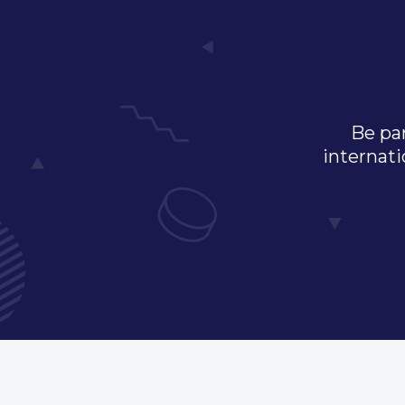
Be par
internati