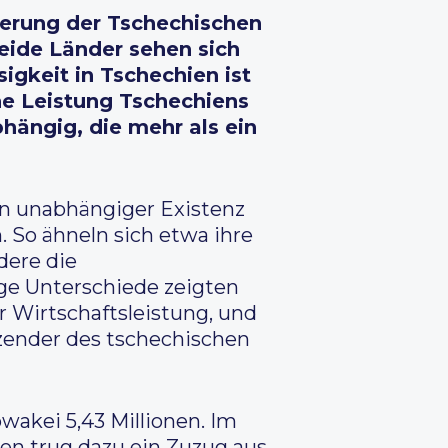
kerung der Tschechischen
eide Länder sehen sich
igkeit in Tschechien ist
che Leistung Tschechiens
bhängig, die mehr als ein
en unabhängiger Existenz
 So ähneln sich etwa ihre
dere die
ige Unterschiede zeigten
r Wirtschaftsleistung, und
tzender des tschechischen
wakei 5,43 Millionen. Im
ien trug dazu ein Zuzug aus