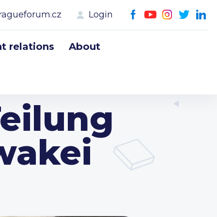
ragueforum.cz
Login
 relations
About
Teilung
wakei