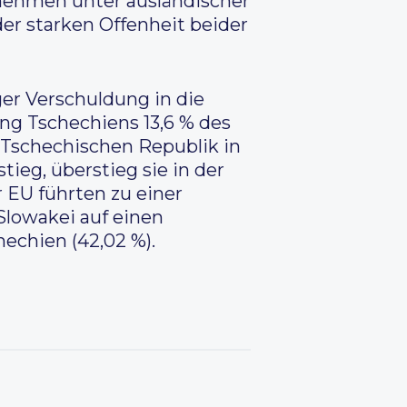
rnehmen unter ausländischer
der starken Offenheit beider
ger Verschuldung in die
ung Tschechiens 13,6 % des
 Tschechischen Republik in
tieg, überstieg sie in der
 EU führten zu einer
Slowakei auf einen
echien (42,02 %).