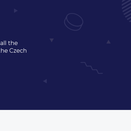
all the
 the Czech