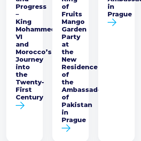
Progress
of
in
–
Fruits
Prague
King
Mango
Mohammed
Garden
VI
Party
and
at
Morocco’s
the
Journey
New
into
Residence
the
of
Twenty-
the
First
Ambassador
Century
of
Pakistan
in
Prague