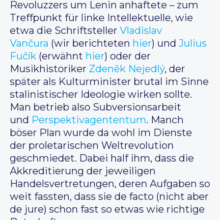
Revoluzzers um Lenin anhaftete – zum
Treffpunkt für linke Intellektuelle, wie
etwa die Schriftsteller
Vladislav
Vančura
(wir berichteten
hier
) und
Julius
Fučík
(erwähnt
hier
) oder der
Musikhistoriker
Zdeněk Nejedlý
, der
später als Kulturminister brutal im Sinne
stalinistischer Ideologie wirken sollte.
Man betrieb also Subversionsarbeit
und
Perspektivagententum
. Manch
böser Plan wurde da wohl im Dienste
der proletarischen Weltrevolution
geschmiedet. Dabei half ihm, dass die
Akkreditierung der jeweiligen
Handelsvertretungen, deren Aufgaben so
weit fassten, dass sie de facto (nicht aber
de jure) schon fast so etwas wie richtige