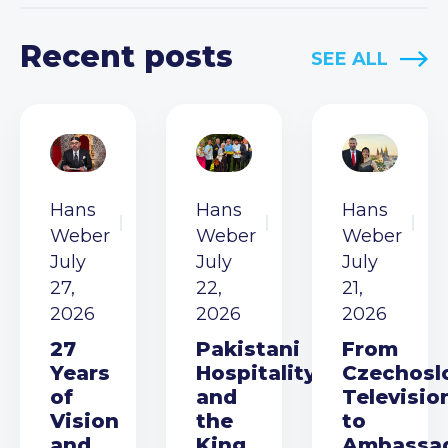
Recent posts
SEE ALL
Hans
Hans
Hans
Weber
Weber
Weber
July
July
July
27,
22,
21,
2026
2026
2026
27
Pakistani
From
Years
Hospitality
Czechosl
of
and
Televisio
Vision
the
to
and
King
Ambassa