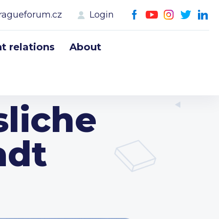
ragueforum.cz
Login
 relations
About
liche
adt