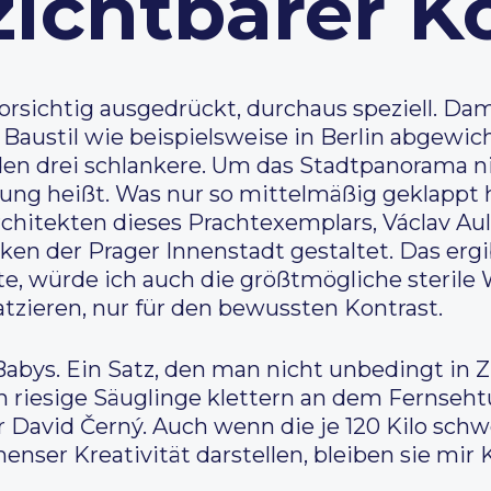
zichtbarer K
vorsichtig ausgedrückt, durchaus speziell. Da
austil wie beispielsweise in Berlin abgewich
en drei schlankere. Um das Stadtpanorama nic
bung heißt. Was nur so mittelmäßig geklappt
hitekten dieses Prachtexemplars, Václav Auli
en der Prager Innenstadt gestaltet. Das ergi
, würde ich auch die größtmögliche sterile 
tzieren, nur für den bewussten Kontrast.
 Babys. Ein Satz, den man nicht unbedingt 
 riesige Säuglinge klettern an dem Fernseht
 David Černý. Auch wenn die je 120 Kilo sch
enser Kreativität darstellen, bleiben sie mir