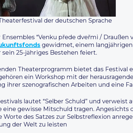
 Theaterfestival der deutschen Sprache
r Ensembles “Venku přede dveřmi / Draußen v
ukunftsfonds
gewidmet, einem langjährigen
r sein 25-jähriges Bestehen feiert.
nden Theaterprogramm bietet das Festival ei
hören ein Workshop mit der herausragende
ng ihrer szenografischen Arbeiten und eine F
estivals lautet “Selber Schuld” und verweist 
le eine gewisse Mitschuld tragen. Angesichts
ie Worte des Satzes zur Selbstreflexion anre
ung der Welt zu leisten