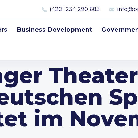
(420) 234 290 683
info@p
rs
Business Development
Government
ger Theater
eutschen S
tet im Nov