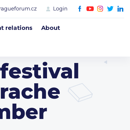
ragueforum.cz
Login
 relations
About
festival
prache
ember