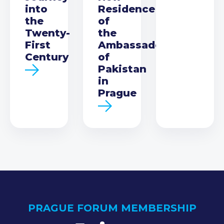
into
Residence
the
of
Twenty-
the
First
Ambassador
Century
of
Pakistan
in
Prague
PRAGUE FORUM MEMBERSHIP