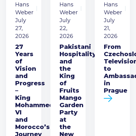
Hans
Hans
Hans
Weber
Weber
Weber
July
July
July
27,
22,
21,
2026
2026
2026
27
Pakistani
From
Years
Hospitality
Czechosl
of
and
Televisio
Vision
the
to
and
King
Ambassa
Progress
of
in
–
Fruits
Prague
King
Mango
Mohammed
Garden
VI
Party
and
at
Morocco’s
the
Journey
New