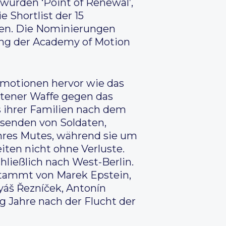
wurden ‘Point of Renewal’,
 Shortlist der 15
ben. Die Nominierungen
ung der Academy of Motion
Emotionen hervor wie das
altener Waffe gegen das
 ihrer Familien nach dem
usenden von Soldaten,
ihres Mutes, während sie um
iten nicht ohne Verluste.
ließlich nach West-Berlin.
stammt von Marek Epstein,
yáš Řezníček, Antonín
g Jahre nach der Flucht der