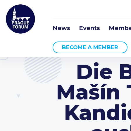
News
Events
Membe
BECOME A MEMBER
Die 
Mašín 
Kandi