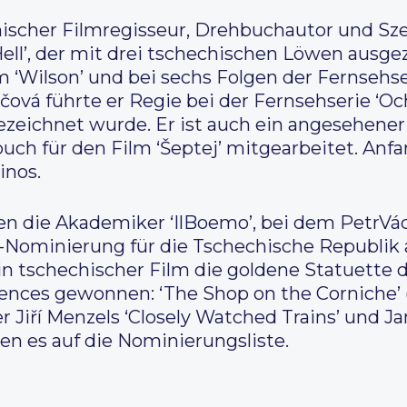
hischer Filmregisseur, Drehbuchautor und Sze
 Hell’, der mit drei tschechischen Löwen aus
 ‘Wilson’ und bei sechs Folgen der Fernsehser
á führte er Regie bei der Fernsehserie ‘Och
eichnet wurde. Er ist auch ein angesehener
ch für den Film ‘Šeptej’ mitgearbeitet. An
inos.
n die Akademiker ‘IlBoemo’, bei dem PetrVác
r-Nominierung für die Tschechische Republik 
n tschechischer Film die goldene Statuette
iences gewonnen: ‘The Shop on the Corniche’ 
r Jiří Menzels ‘Closely Watched Trains’ und Jan
en es auf die Nominierungsliste.