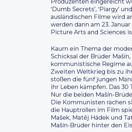
Produzenten eingereicht wu
‘Dumb Secrets’, ‘Piargy’ un
ausländischen Filme wird 
werden dann am 23. Januar 
Picture Arts and Sciences is
Kaum ein Thema der modern
Schicksal der Brüder Mašín,
kommunistische Regime aufl
Zweiten Weltkrieg bis zu ih
stoßen die fünf jungen Män
ihr Leben kämpfen. Das 30 T
Nur die beiden Mašín-Brüder
Die Kommunisten rächen si
die Hauptrollen im Film spi
Mašek, Matěj Hádek und Tat
Mašín-Brüder hinter den Ei