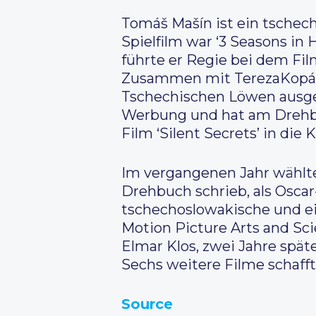
Tomáš Mašín ist ein tschec
Spielfilm war ‘3 Seasons in
führte er Regie bei dem Film
Zusammen mit TerezaKopáčov
Tschechischen Löwen ausgez
Werbung und hat am Drehbu
Film ‘Silent Secrets’ in die K
Im vergangenen Jahr wählte
Drehbuch schrieb, als Osca
tschechoslowakische und ei
Motion Picture Arts and Sc
Elmar Klos, zwei Jahre späte
Sechs weitere Filme schafft
Source