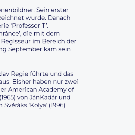
nenbildner. Sein erster
gezeichnet wurde. Danach
ie ‘Professor T’.
ránce’, die mit dem
 Regisseur im Bereich der
fang September kam sein
lav Regie führte und das
aus. Bisher haben nur zwei
 der American Academy of
(1965) von JánKadár und
 Svěráks ‘Kolya’ (1996).