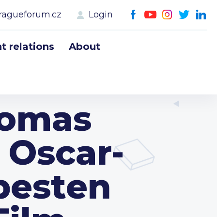
ragueforum.cz
Login
 relations
About
Tomas
 Oscar-
besten