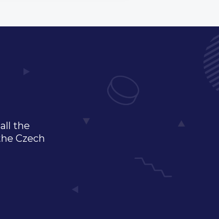
all the
 the Czech