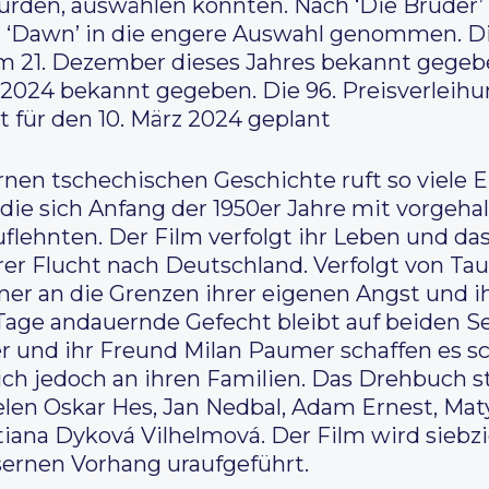
rden, auswählen konnten. Nach ‘Die Brüder’ 
d ‘Dawn’ in die engere Auswahl genommen. Die
am 21. Dezember dieses Jahres bekannt gege
2024 bekannt gegeben. Die 96. Preisverleih
t für den 10. März 2024 geplant
en tschechischen Geschichte ruft so viele 
 die sich Anfang der 1950er Jahre mit vorgeh
ehnten. Der Film verfolgt ihr Leben und das
rer Flucht nach Deutschland. Verfolgt von Ta
ner an die Grenzen ihrer eigenen Angst und 
age andauernde Gefecht bleibt auf beiden Se
 und ihr Freund Milan Paumer schaffen es sch
ch jedoch an ihren Familien. Das Drehbuch 
elen Oskar Hes, Jan Nedbal, Adam Ernest, Mat
iana Dyková Vilhelmová. Der Film wird siebzi
sernen Vorhang uraufgeführt.