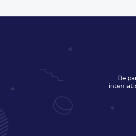
Be par
internati