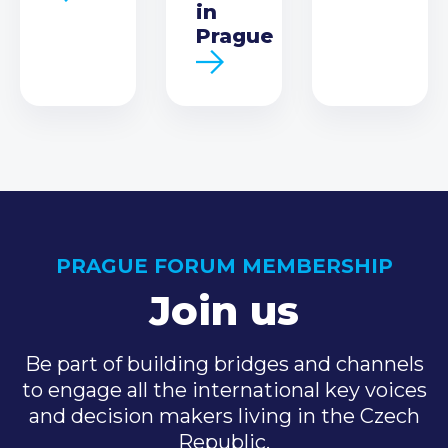
in
Prague
PRAGUE FORUM MEMBERSHIP
Join us
Be part of building bridges and channels
to engage all the international key voices
and decision makers living in the Czech
Republic.