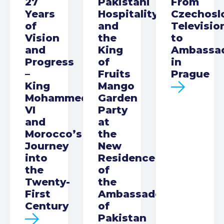
27
Pakistani
From
Years
Hospitality
Czechosl
of
and
Televisio
Vision
the
to
and
King
Ambassa
Progress
of
in
–
Fruits
Prague
King
Mango
Mohammed
Garden
VI
Party
and
at
Morocco’s
the
Journey
New
into
Residence
the
of
Twenty-
the
First
Ambassador
Century
of
Pakistan