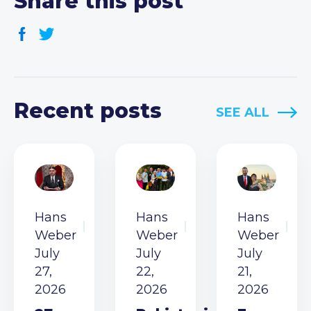
Share this post
Recent posts
SEE ALL
Hans
Hans
Hans
Weber
Weber
Weber
July
July
July
27,
22,
21,
2026
2026
2026