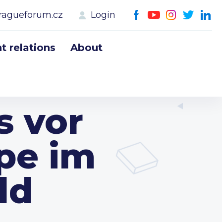
ragueforum.cz
Login
 relations
About
s vor
pe im
ld