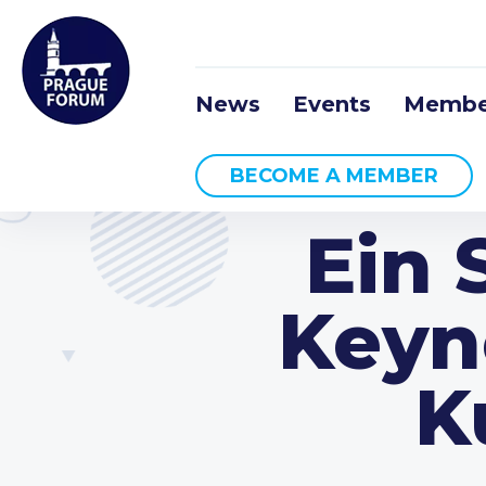
News
Events
Membe
BECOME A MEMBER
Ein 
Keyn
K