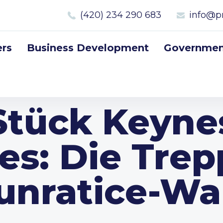
(420) 234 290 683
info@p
rs
Business Development
Government
Stück Keyne
es: Die Trep
unratice-Wa