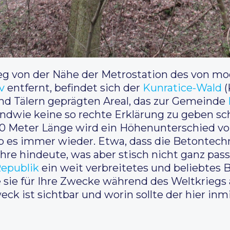
 von der Nähe der Metrostation des von mo
v
entfernt, befindet sich der
Kunratice-Wald
(
nd Tälern geprägten Areal, das zur Gemeinde
endwie keine so rechte Erklärung zu geben sch
 80 Meter Länge wird ein Höhenunterschied 
es immer wieder. Etwa, dass die Betontechn
re hindeute, was aber stisch nicht ganz pa
Republik
ein weit verbreitetes und beliebtes B
sie für Ihre Zwecke während des Weltkriegs a
weck ist sichtbar und worin sollte der hier in