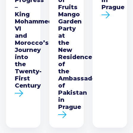
–
Fruits
Prague
King
Mango
Mohammed
Garden
VI
Party
and
at
Morocco’s
the
Journey
New
into
Residence
the
of
Twenty-
the
First
Ambassador
Century
of
Pakistan
in
Prague