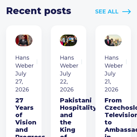
Recent posts
SEE ALL
Hans
Hans
Hans
Weber
Weber
Weber
July
July
July
27,
22,
21,
2026
2026
2026
27
Pakistani
From
Years
Hospitality
Czechosl
of
and
Televisio
Vision
the
to
and
King
Ambassa
Progress
of
in