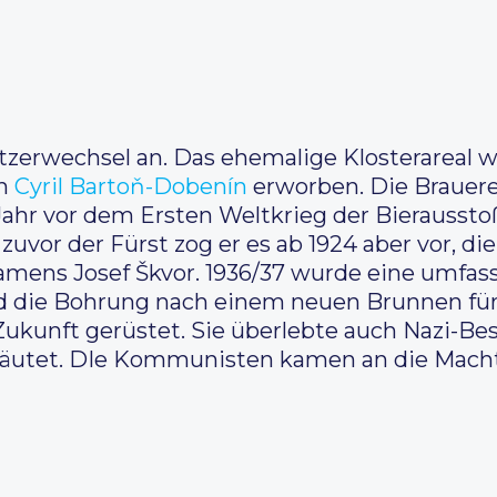
sitzerwechsel an. Das ehemalige Klosterareal
en
Cyril Bartoň-Dobenín
erworben. Die Brauerei
 Jahr vor dem Ersten Weltkrieg der Bierausst
e zuvor der Fürst zog er es ab 1924 aber vor, di
amens Josef Škvor. 1936/37 wurde eine umfas
und die Bohrung nach einem neuen Brunnen für
 Zukunft gerüstet. Sie überlebte auch Nazi-B
läutet. DIe Kommunisten kamen an die Macht