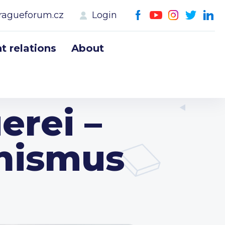
ragueforum.cz
Login
 relations
About
erei –
nismus