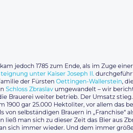
 kam jedoch 1785 zum Ende, als im Zuge einer
teignung unter Kaiser Joseph II.
durchgeführt
 Familie der Fürsten
Oettingen-Wallerstein
, d
in
Schloss Zbraslav
umgewandelt – wir berich
ie Brauerei weiter betrieb. Der Umsatz stieg
m 1900 gar 25.000 Hektoliter, vor allem das b
ils von selbständigen Brauern in „Franchise“ a
n ließ man sich zu dieser Zeit das Bier aus Z
an sich immer wieder. Und dem immer größe