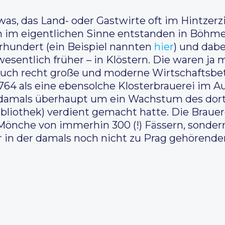
was, das Land- oder Gastwirte oft im Hintze
en im eigentlichen Sinne entstanden in Böhm
ahrhundert (ein Beispiel nannten
hier
) und dab
wesentlich früher – in Klöstern. Die waren ja 
ch recht große und moderne Wirtschaftsbetr
764 als eine ebensolche Klosterbrauerei im A
h damals überhaupt um ein Wachstum des dort
bliothek) verdient gemacht hatte. Die Brauer
Mönche von immerhin 300 (!) Fässern, sondern
 in der damals noch nicht zu Prag gehörend