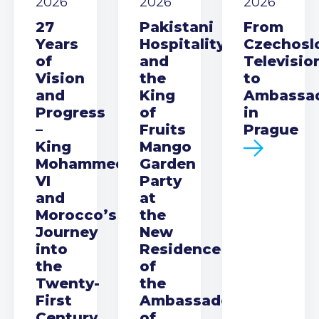
2026
2026
2026
27
Pakistani
From
Years
Hospitality
Czechosl
of
and
Televisio
Vision
the
to
and
King
Ambassa
Progress
of
in
–
Fruits
Prague
King
Mango
Mohammed
Garden
VI
Party
and
at
Morocco’s
the
Journey
New
into
Residence
the
of
Twenty-
the
First
Ambassador
Century
of