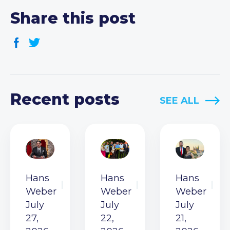
Share this post
Recent posts
SEE ALL
Hans
Hans
Hans
Weber
Weber
Weber
July
July
July
27,
22,
21,