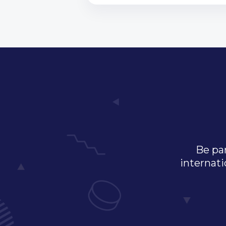
Be par
internati