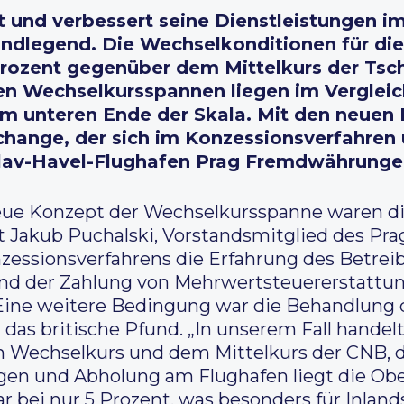
 und verbessert seine Dienstleistungen i
dlegend. Die Wechselkonditionen für di
Prozent gegenüber dem Mittelkurs der Ts
en Wechselkursspannen liegen im Vergleic
m unteren Ende der Skala. Mit den neuen
rchange, der sich im Konzessionsverfahren 
clav-Havel-Flughafen Prag Fremdwährunge
ue Konzept der Wechselkursspanne waren di
 Jakub Puchalski, Vorstandsmitglied des Pra
essionsverfahrens die Erfahrung des Betrei
d der Zahlung von Mehrwertsteuererstattun
 Eine weitere Bedingung war die Behandlung
 das britische Pfund. „In unserem Fall handel
Wechselkurs und dem Mittelkurs der CNB, d
gen und Abholung am Flughafen liegt die Ober
bei nur 5 Prozent, was besonders für Inlands