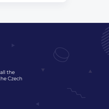
all the
 the Czech