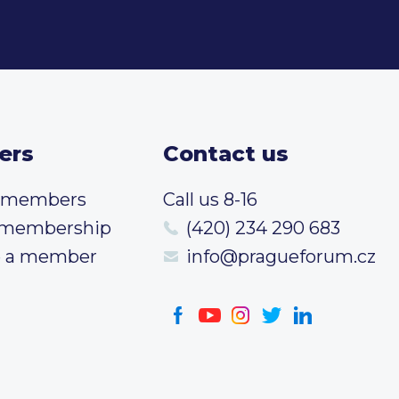
ers
Contact us
t members
Call us 8-16
 membership
(420) 234 290 683
 a member
info@pragueforum.cz