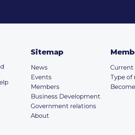
Sitemap
Memb
ed
News
Curren
y
Events
Type of
elp
Members
Become
Business Development
Government relations
About