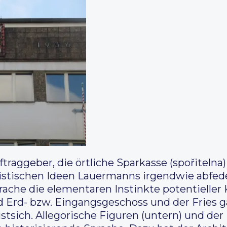
ftraggeber, die örtliche Sparkasse (spořitelna
listischen Ideen Lauermanns irgendwie abfede
prache die elementaren Instinkte potentiell
nd Erd- bzw. Eingangsgeschoss und der Fries
listsich. Allegorische Figuren (untern) und d