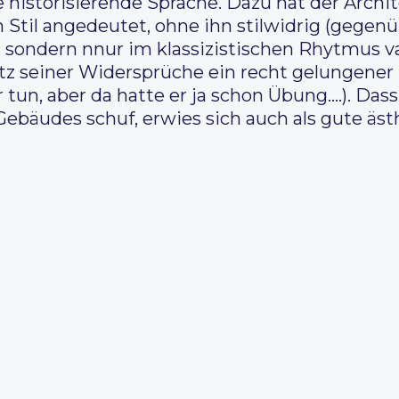
historisierende Sprache. Dazu hat der Archit
en Stil angedeutet, ohne ihn stilwidrig (geg
, sondern nnur im klassizistischen Rhytmus v
otz seiner Widersprüche ein recht gelungene
r tun, aber da hatte er ja schon Übung….). Da
ebäudes schuf, erwies sich auch als gute äst