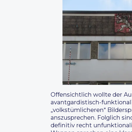
Offensichtlich wollte der Au
avantgardistisch-funktiona
„volkstümlicheren“ Bilders
anszusprechen. Folglich si
definitiv recht unfunktiona