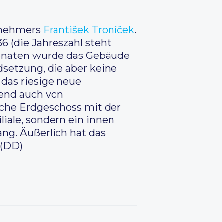
rnehmers
František Troníček
.
6 (die Jahreszahl steht
onaten wurde das Gebäude
setzung, die aber keine
 das riesige neue
end auch von
sche Erdgeschoss mit der
iale, sondern ein innen
ng. Äußerlich hat das
 (DD)