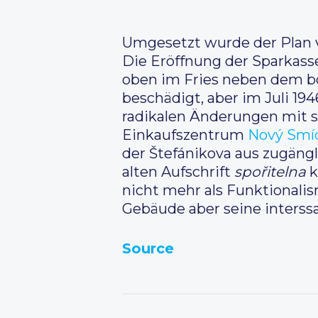
Umgesetzt wurde der Plan 
Die Eröffnung der Sparkasse
oben im Fries neben dem b
beschädigt, aber im Juli 1
radikalen Änderungen mit si
Einkaufszentrum
Nový Smí
der
Štefánikova
aus zugängl
alten Aufschrift
spořitelna
k
nicht mehr als Funktionali
Gebäude aber seine interss
Source