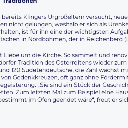
 Traditionen
 bereits Klingers Urgroßeltern versucht, neu
nen nicht gelungen, weshalb er sich als Urenkel
halten, ist für ihn eine der wichtigsten Aufga
tschen in Nordböhmen, der in Reichenberg (Li
Liebe um die Kirche. So sammelt und renovi
xdorfer Tradition des Osterreitens wieder zu
und 120 Sudetendeutsche, die Zahl wächst m
 von Gedenkkreuzen, oft ganz ohne Fördermit
egeisterung. „Sie sind ein Stück der Geschic
retten. Zum letzten Mal zum Beispiel eine Ha
estimmt im Ofen geendet wäre“, freut er sic