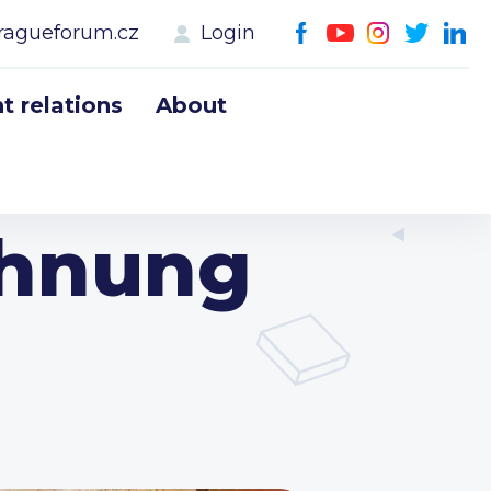
ragueforum.cz
Login
 relations
About
öhnung
n