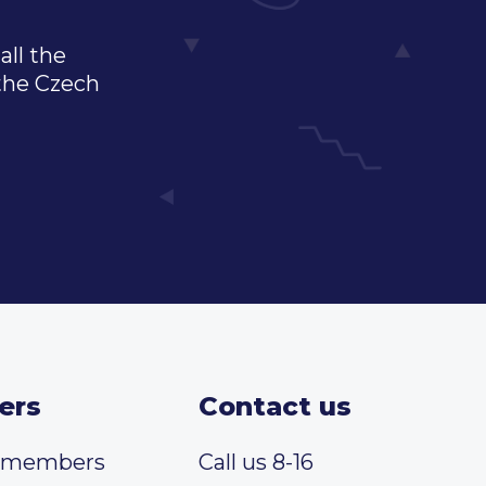
all the
 the Czech
ers
Contact us
t members
Call us 8-16