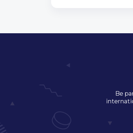
Be par
internati