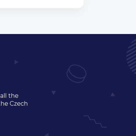
all the
 the Czech