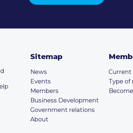
Sitemap
Memb
ed
News
Curren
y
Events
Type of
elp
Members
Become
Business Development
Government relations
About