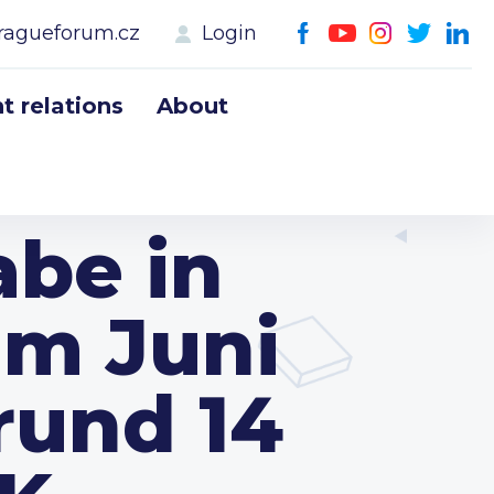
ragueforum.cz
Login
 relations
About
be in
im Juni
rund 14