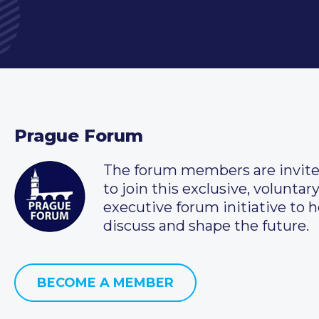
Prague Forum
The forum members are invit
to join this exclusive, voluntar
executive forum initiative to h
discuss and shape the future.
BECOME A MEMBER