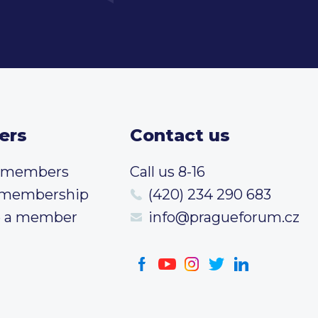
ers
Contact us
t members
Call us 8-16
 membership
(420) 234 290 683
 a member
info@pragueforum.cz