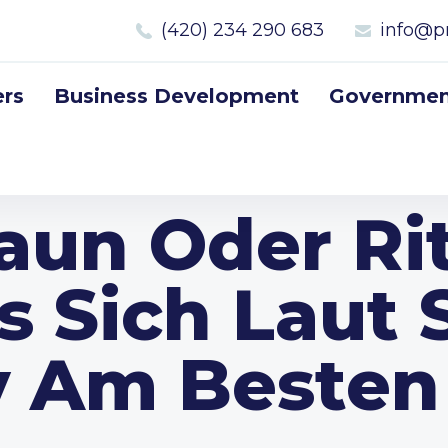
(420) 234 290 683
info@p
rs
Business Development
Government
raun Oder Ri
Es Sich Laut
y Am Besten