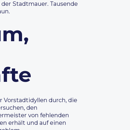
n der Stadtmauer. Tausende
aun.
um,
fte
 Vorstadtidyllen durch, die
ersuchen, den
rmeister von fehlenden
ben erhält und auf einen