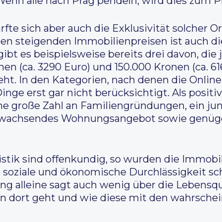
Wenn alle nach Prag pendeln, wird dies zum 
te sich aber auch die Exklusivität solcher Or
den steigenden Immobilienpreisen ist auch di
 gibt es beispielsweise bereits drei davon, di
en (ca. 3290 Euro) und 150.000 Kronen (ca. 616
t. In den Kategorien, nach denen die Online
nge erst gar nicht berücksichtigt. Als positi
 große Zahl an Familiengründungen, ein jun
wachsendes Wohnungsangebot sowie genüge
tistik sind offenkundig, so wurden die Immobi
soziale und ökonomische Durchlässigkeit schl
g alleine sagt auch wenig über die Lebensqu
n dort geht und wie diese mit den wahrschei