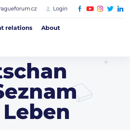
ragueforum.cz
Login
 relations
About
tschan
 Seznam
 Leben