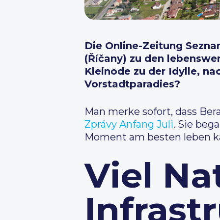
Die Online-Zeitung Sezna
(Říčany) zu den lebenswe
Kleinode zu der Idylle, n
Vorstadtparadies?
Man merke sofort, dass Berau
Zprávy Anfang Juli
. Sie beg
Moment am besten leben ka
Viel Na
Infrast