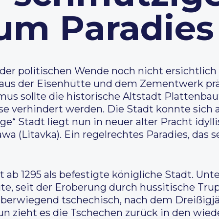
zum Paradies
der politischen Wende noch nicht ersichtlich
 aus der Eisenhütte und dem Zementwerk präg
us sollte die historische Altstadt Plattenba
e verhindert werden. Die Stadt konnte sich 
ge“ Stadt liegt nun in neuer alter Pracht idyl
wa (Litavka). Ein regelrechtes Paradies, das
rt ab 1295 als befestigte königliche Stadt. U
te, seit der Eroberung durch hussitische Trup
überwiegend tschechisch, nach dem Dreißigjäh
un zieht es die Tschechen zurück in den wie