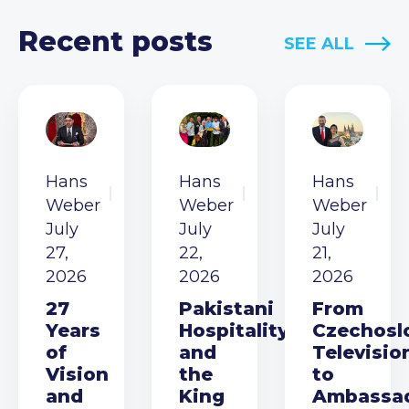
Recent posts
SEE ALL
Hans
Hans
Hans
Weber
Weber
Weber
July
July
July
27,
22,
21,
2026
2026
2026
27
Pakistani
From
Years
Hospitality
Czechosl
of
and
Televisio
Vision
the
to
and
King
Ambassa