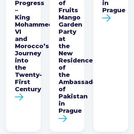
Progress
of
in
–
Fruits
Prague
King
Mango
Mohammed
Garden
VI
Party
and
at
Morocco’s
the
Journey
New
into
Residence
the
of
Twenty-
the
First
Ambassador
Century
of
Pakistan
in
Prague