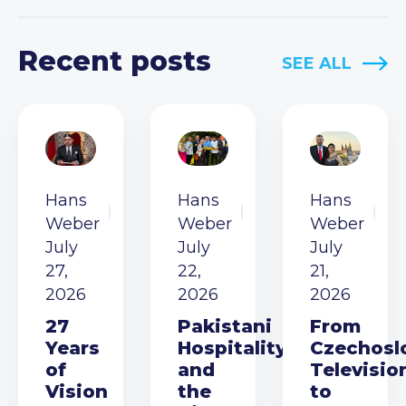
Recent posts
SEE ALL
Hans
Hans
Hans
Weber
Weber
Weber
July
July
July
27,
22,
21,
2026
2026
2026
27
Pakistani
From
Years
Hospitality
Czechosl
of
and
Televisio
Vision
the
to