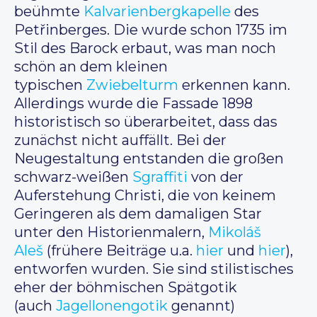
beühmte
Kalvarienbergkapelle
des
Petřinberges. Die wurde schon 1735 im
Stil des Barock erbaut, was man noch
schön an dem kleinen
typischen
Zwiebelturm
erkennen kann.
Allerdings wurde die Fassade 1898
historistisch so überarbeitet, dass das
zunächst nicht auffällt. Bei der
Neugestaltung entstanden die großen
schwarz-weißen
Sgraffiti
von der
Auferstehung Christi, die von keinem
Geringeren als dem damaligen Star
unter den Historienmalern,
Mikoláš
Aleš
(frühere Beiträge u.a.
hier
und
hier
),
entworfen wurden. Sie sind stilistisches
eher der böhmischen Spätgotik
(auch
Jagellonengotik
genannt)