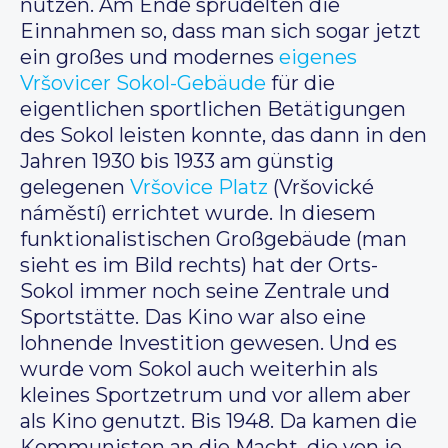
nutzen. Am Ende sprudelten die
Einnahmen so, dass man sich sogar jetzt
ein großes und modernes
eigenes
Vršovicer Sokol-Gebäude
für die
eigentlichen sportlichen Betätigungen
des Sokol leisten konnte, das dann in den
Jahren 1930 bis 1933 am günstig
gelegenen
Vršovice Platz
(Vršovické
náměstí) errichtet wurde. In diesem
funktionalistischen Großgebäude (man
sieht es im Bild rechts) hat der Orts-
Sokol immer noch seine Zentrale und
Sportstätte. Das Kino war also eine
lohnende Investition gewesen. Und es
wurde vom Sokol auch weiterhin als
kleines Sportzetrum und vor allem aber
als Kino genutzt. Bis 1948. Da kamen die
Kommunisten an die Macht, die von je