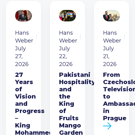
Hans
Hans
Hans
Weber
Weber
Weber
July
July
July
27,
22,
21,
2026
2026
2026
27
Pakistani
From
Years
Hospitality
Czechosl
of
and
Televisio
Vision
the
to
and
King
Ambassa
Progress
of
in
–
Fruits
Prague
King
Mango
Mohammed
Garden