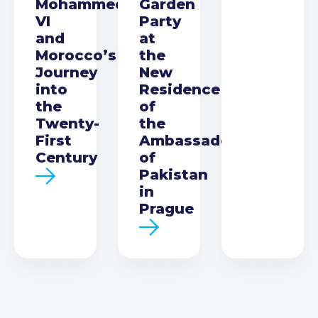
Mohammed
Garden
VI
Party
and
at
Morocco’s
the
Journey
New
into
Residence
the
of
Twenty-
the
First
Ambassador
Century
of
Pakistan
in
Prague