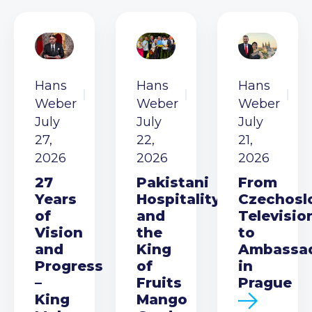
Hans
Hans
Hans
Weber
Weber
Weber
July
July
July
27,
22,
21,
2026
2026
2026
27
Pakistani
From
Years
Hospitality
Czechosl
of
and
Televisio
Vision
the
to
and
King
Ambassa
Progress
of
in
–
Fruits
Prague
King
Mango