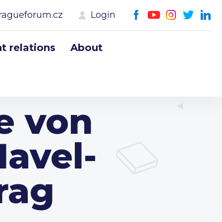
ragueforum.cz
Login
 relations
About
e von
avel-
rag