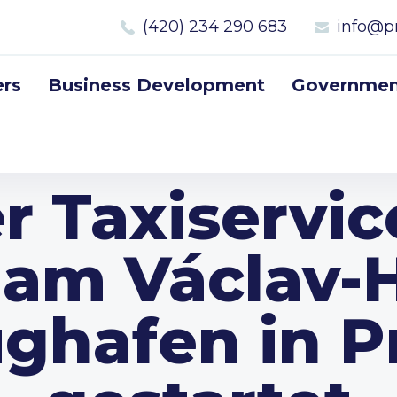
(420) 234 290 683
info@p
rs
Business Development
Government
r Taxiservic
 am Václav-H
ughafen in P