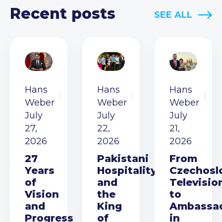
Recent posts
SEE ALL
Hans
Hans
Hans
Weber
Weber
Weber
July
July
July
27,
22,
21,
2026
2026
2026
27
Pakistani
From
Years
Hospitality
Czechosl
of
and
Televisio
Vision
the
to
and
King
Ambassa
Progress
of
in