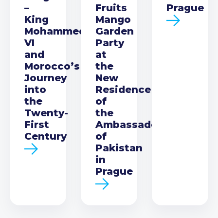
–
Fruits
Prague
King
Mango
Mohammed
Garden
VI
Party
and
at
Morocco’s
the
Journey
New
into
Residence
the
of
Twenty-
the
First
Ambassador
Century
of
Pakistan
in
Prague