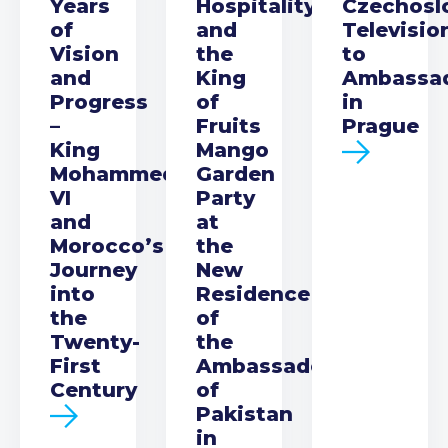
Years
Hospitality
Czechosl
of
and
Televisio
Vision
the
to
and
King
Ambassa
Progress
of
in
–
Fruits
Prague
King
Mango
Mohammed
Garden
VI
Party
and
at
Morocco’s
the
Journey
New
into
Residence
the
of
Twenty-
the
First
Ambassador
Century
of
Pakistan
in