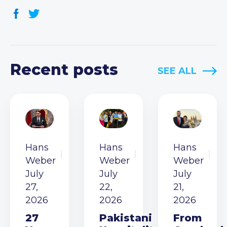
Recent posts
SEE ALL
Hans
Hans
Hans
Weber
Weber
Weber
July
July
July
27,
22,
21,
2026
2026
2026
27
Pakistani
From