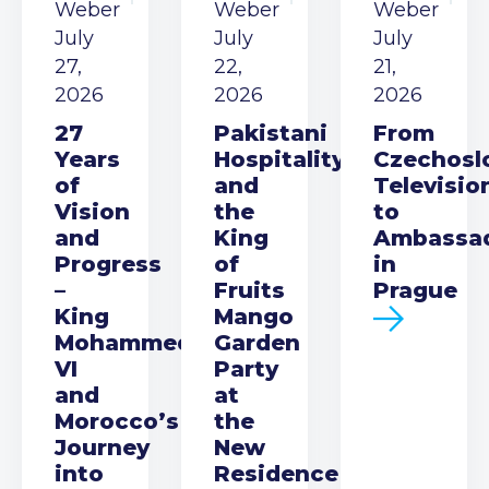
Weber
Weber
Weber
July
July
July
27,
22,
21,
2026
2026
2026
27
Pakistani
From
Years
Hospitality
Czechosl
of
and
Televisio
Vision
the
to
and
King
Ambassa
Progress
of
in
–
Fruits
Prague
King
Mango
Mohammed
Garden
VI
Party
and
at
Morocco’s
the
Journey
New
into
Residence