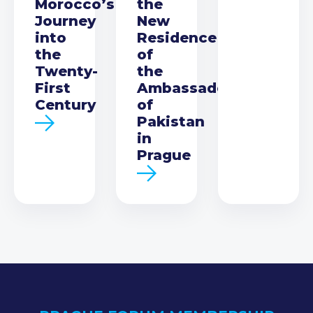
Morocco’s
the
Journey
New
into
Residence
the
of
Twenty-
the
First
Ambassador
Century
of
Pakistan
in
Prague