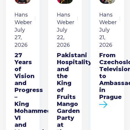
Hans
Hans
Hans
Weber
Weber
Weber
July
July
July
27,
22,
21,
2026
2026
2026
27
Pakistani
From
Years
Hospitality
Czechosl
of
and
Televisio
Vision
the
to
and
King
Ambassa
Progress
of
in
–
Fruits
Prague
King
Mango
Mohammed
Garden
VI
Party
and
at