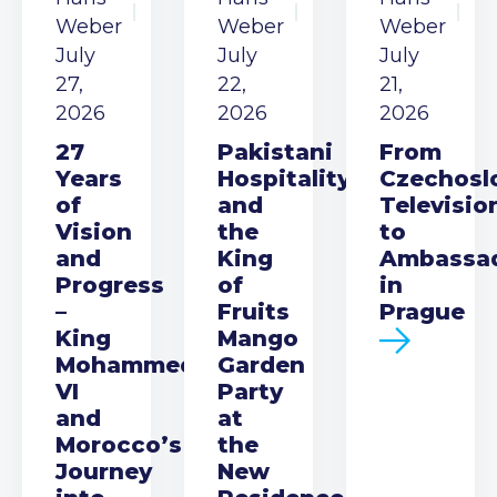
Weber
Weber
Weber
July
July
July
27,
22,
21,
2026
2026
2026
27
Pakistani
From
Years
Hospitality
Czechosl
of
and
Televisio
Vision
the
to
and
King
Ambassa
Progress
of
in
–
Fruits
Prague
King
Mango
Mohammed
Garden
VI
Party
and
at
Morocco’s
the
Journey
New