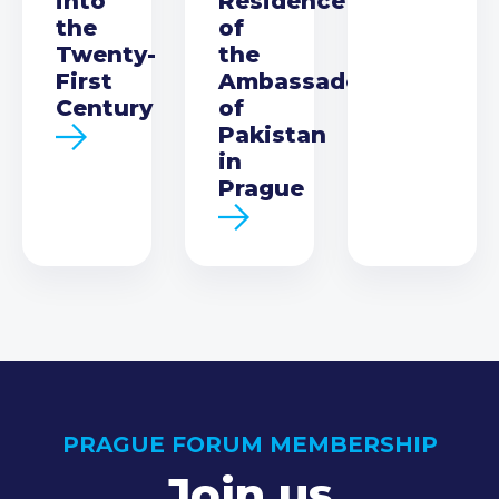
into
Residence
the
of
Twenty-
the
First
Ambassador
Century
of
Pakistan
in
Prague
PRAGUE FORUM MEMBERSHIP
Join us