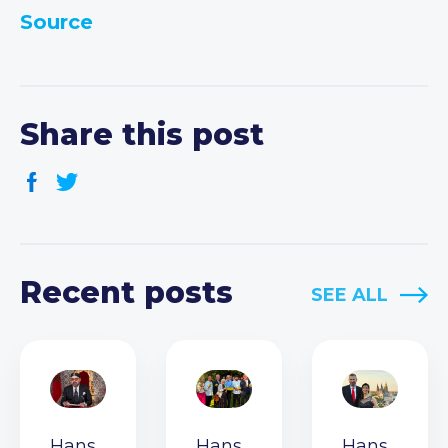
Source
Share this post
Recent posts
SEE ALL
Hans
Hans
Hans