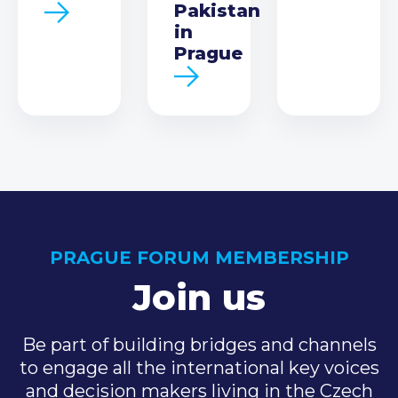
Pakistan
in
Prague
PRAGUE FORUM MEMBERSHIP
Join us
Be part of building bridges and channels
to engage all the international key voices
and decision makers living in the Czech