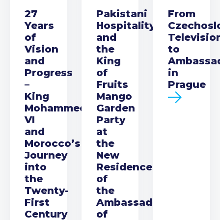
27
Pakistani
From
Years
Hospitality
Czechosl
of
and
Televisio
Vision
the
to
and
King
Ambassa
Progress
of
in
–
Fruits
Prague
King
Mango
Mohammed
Garden
VI
Party
and
at
Morocco’s
the
Journey
New
into
Residence
the
of
Twenty-
the
First
Ambassador
Century
of