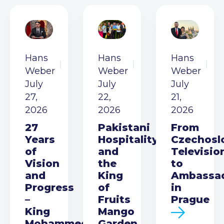
Hans
Hans
Hans
Weber
Weber
Weber
July
July
July
27,
22,
21,
2026
2026
2026
27
Pakistani
From
Years
Hospitality
Czechosl
of
and
Televisio
Vision
the
to
and
King
Ambassa
Progress
of
in
–
Fruits
Prague
King
Mango
Mohammed
Garden