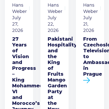
Hans
Hans
Hans
Weber
Weber
Weber
July
July
July
27,
22,
21,
2026
2026
2026
27
Pakistani
From
Years
Hospitality
Czechosl
of
and
Televisio
Vision
the
to
and
King
Ambassa
Progress
of
in
–
Fruits
Prague
King
Mango
Mohammed
Garden
VI
Party
and
at
Morocco’s
the
Journey
New