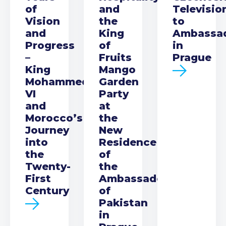
of
and
Televisio
Vision
the
to
and
King
Ambassa
Progress
of
in
–
Fruits
Prague
King
Mango
Mohammed
Garden
VI
Party
and
at
Morocco’s
the
Journey
New
into
Residence
the
of
Twenty-
the
First
Ambassador
Century
of
Pakistan
in