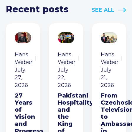
Recent posts
SEE ALL
Hans
Hans
Hans
Weber
Weber
Weber
July
July
July
27,
22,
21,
2026
2026
2026
27
Pakistani
From
Years
Hospitality
Czechosl
of
and
Televisio
Vision
the
to
and
King
Ambassa
Progress
of
in