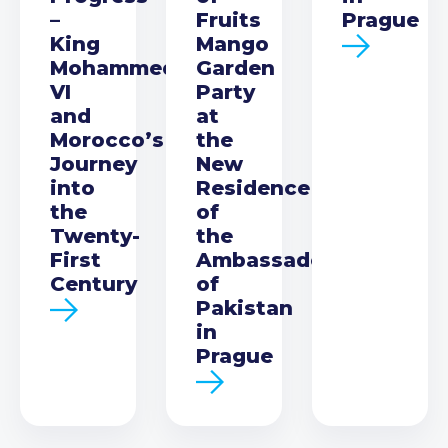
–
Fruits
Prague
King
Mango
Mohammed
Garden
VI
Party
and
at
Morocco’s
the
Journey
New
into
Residence
the
of
Twenty-
the
First
Ambassador
Century
of
Pakistan
in
Prague