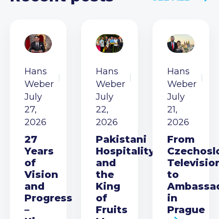
Hans
Hans
Hans
Weber
Weber
Weber
July
July
July
27,
22,
21,
2026
2026
2026
27
Pakistani
From
Years
Hospitality
Czechosl
of
and
Televisio
Vision
the
to
and
King
Ambassa
Progress
of
in
–
Fruits
Prague