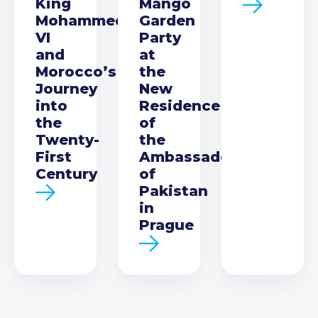
King
Mango
Mohammed
Garden
VI
Party
and
at
Morocco’s
the
Journey
New
into
Residence
the
of
Twenty-
the
First
Ambassador
Century
of
Pakistan
in
Prague