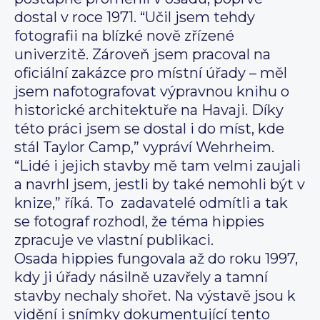
dostal v roce 1971. “Učil jsem tehdy
fotografii na blízké nově zřízené
univerzitě. Zároveň jsem pracoval na
oficiální zakázce pro místní úřady – měl
jsem nafotografovat výpravnou knihu o
historické architektuře na Havaji. Díky
této práci jsem se dostal i do míst, kde
stál Taylor Camp,” vypráví Wehrheim.
“Lidé i jejich stavby mě tam velmi zaujali
a navrhl jsem, jestli by také nemohli být v
knize,” říká. To zadavatelé odmítli a tak
se fotograf rozhodl, že téma hippies
zpracuje ve vlastní publikaci.
Osada hippies fungovala až do roku 1997,
kdy ji úřady násilně uzavřely a tamní
stavby nechaly shořet. Na výstavě jsou k
vidění i snímky dokumentující tento