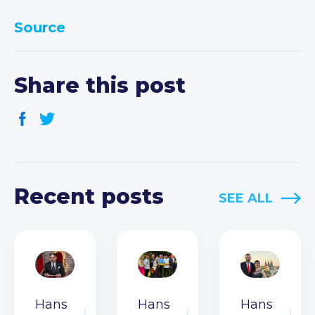
Source
Share this post
Recent posts
SEE ALL
Hans
Hans
Hans