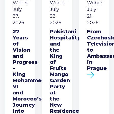
Weber
Weber
Weber
July
July
July
27,
22,
21,
2026
2026
2026
27
Pakistani
From
Years
Hospitality
Czechosl
of
and
Televisio
Vision
the
to
and
King
Ambassa
Progress
of
in
–
Fruits
Prague
King
Mango
Mohammed
Garden
VI
Party
and
at
Morocco’s
the
Journey
New
into
Residence