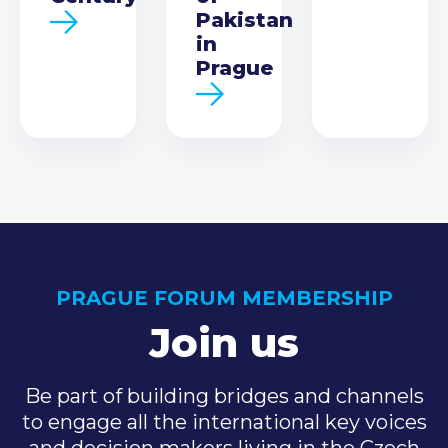
Pakistan
in
Prague
PRAGUE FORUM MEMBERSHIP
Join us
Be part of building bridges and channels
to engage all the international key voices
and decision makers living in the Czech