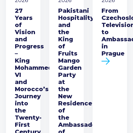
2026
2026
2026
27
Pakistani
From
Years
Hospitality
Czechosl
of
and
Televisio
Vision
the
to
and
King
Ambassa
Progress
of
in
–
Fruits
Prague
King
Mango
Mohammed
Garden
VI
Party
and
at
Morocco’s
the
Journey
New
into
Residence
the
of
Twenty-
the
First
Ambassador
Century
of