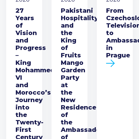
27
Pakistani
From
Years
Hospitality
Czechosl
of
and
Televisio
Vision
the
to
and
King
Ambassa
Progress
of
in
–
Fruits
Prague
King
Mango
Mohammed
Garden
VI
Party
and
at
Morocco’s
the
Journey
New
into
Residence
the
of
Twenty-
the
First
Ambassador
Century
of