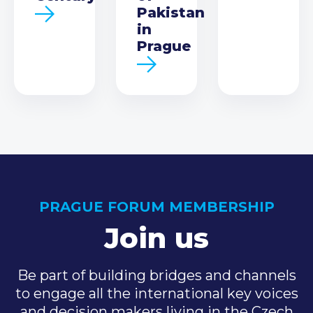
Pakistan
in
Prague
PRAGUE FORUM MEMBERSHIP
Join us
Be part of building bridges and channels
to engage all the international key voices
and decision makers living in the Czech