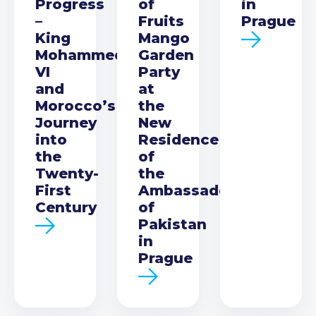
Progress
of
in
–
Fruits
Prague
King
Mango
Mohammed
Garden
VI
Party
and
at
Morocco’s
the
Journey
New
into
Residence
the
of
Twenty-
the
First
Ambassador
Century
of
Pakistan
in
Prague