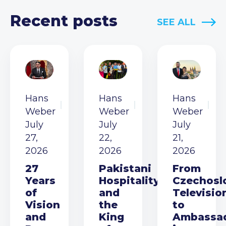
Recent posts
SEE ALL
Hans
Hans
Hans
Weber
Weber
Weber
July
July
July
27,
22,
21,
2026
2026
2026
27
Pakistani
From
Years
Hospitality
Czechosl
of
and
Televisio
Vision
the
to
and
King
Ambassa