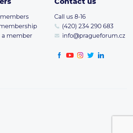
ers
Contact us
t members
Call us 8-16
 membership
(420) 234 290 683
 a member
info@pragueforum.cz