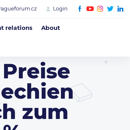
ragueforum.cz
Login
 relations
About
 Preise
hechien
ch zum