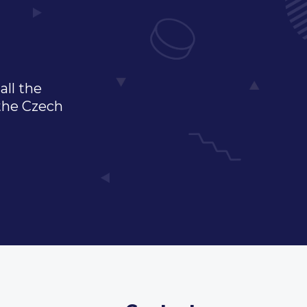
all the
 the Czech