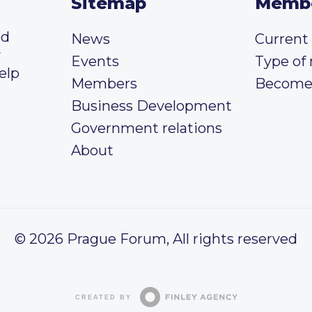
Sitemap
Memb
ed
News
Curren
y
Events
Type of
elp
Members
Become
Business Development
Government relations
About
© 2026 Prague Forum, All rights reserved
CREATED BY