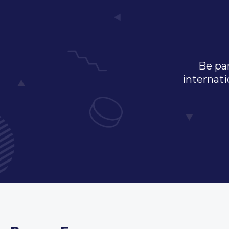
Be par
internati