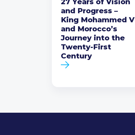
27 Years of Vision
and Progress –
King Mohammed V
and Morocco’s
Journey into the
Twenty-First
Century