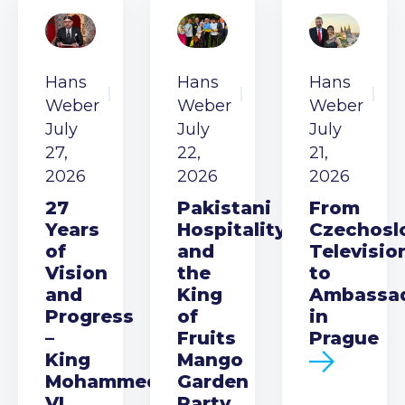
Hans
Hans
Hans
Weber
Weber
Weber
July
July
July
27,
22,
21,
2026
2026
2026
27
Pakistani
From
Years
Hospitality
Czechosl
of
and
Televisio
Vision
the
to
and
King
Ambassa
Progress
of
in
–
Fruits
Prague
King
Mango
Mohammed
Garden
VI
Party