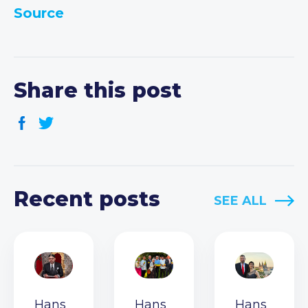
Source
Share this post
Recent posts
SEE ALL
Hans
Hans
Hans