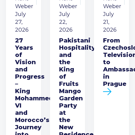
Weber
Weber
Weber
July
July
July
27,
22,
21,
2026
2026
2026
27
Pakistani
From
Years
Hospitality
Czechosl
of
and
Televisio
Vision
the
to
and
King
Ambassa
Progress
of
in
–
Fruits
Prague
King
Mango
Mohammed
Garden
VI
Party
and
at
Morocco’s
the
Journey
New
into
Residence