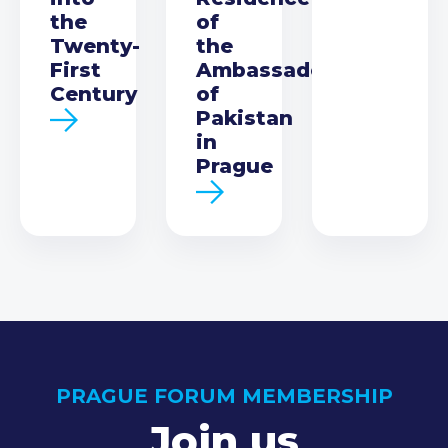
the
of
Twenty-
the
First
Ambassador
Century
of
Pakistan
in
Prague
PRAGUE FORUM MEMBERSHIP
Join us