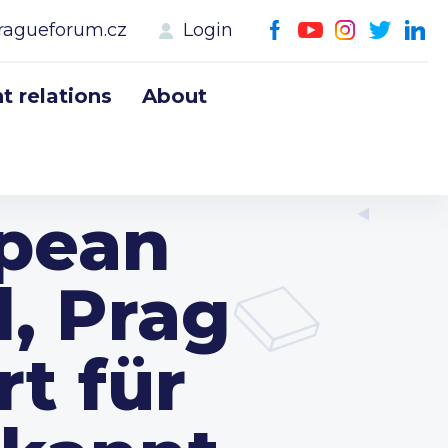
ragueforum.cz
Login
 relations
About
pean
l, Prag
t für