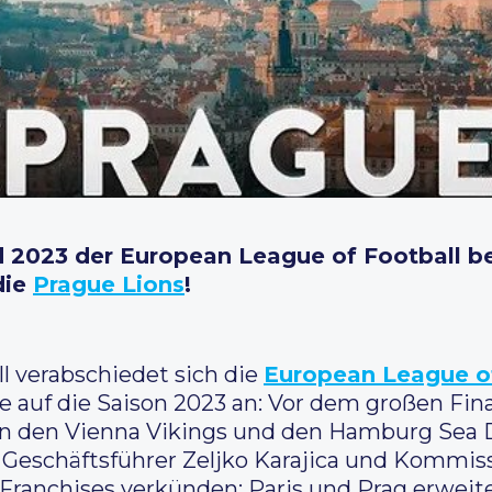
d 2023 der European League of Football be
die
Prague Lions
!
l verabschiedet sich die
European League of
de auf die Saison 2023 an: Vor dem großen Fi
 den Vienna Vikings und den Hamburg Sea D
 Geschäftsführer Zeljko Karajica und Kommis
Franchises verkünden: Paris und Prag erweit