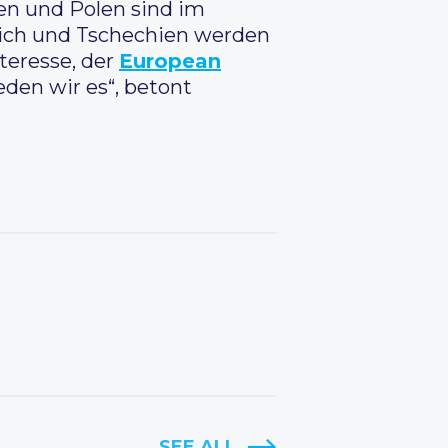
ien und Polen sind im
eich und Tschechien werden
teresse, der
European
ieden wir es“, betont
SEE ALL