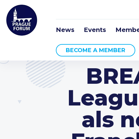
News
Events
Membe
BECOME A MEMBER
BRE
League
als 