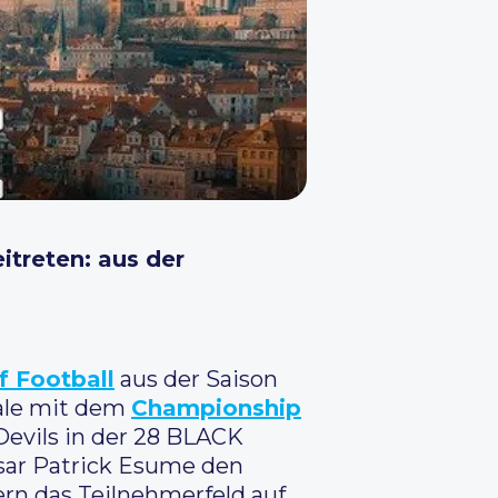
itreten: aus der
 Football
aus der Saison
nale mit dem
Championship
evils in der 28 BLACK
sar Patrick Esume den
ern das Teilnehmerfeld auf