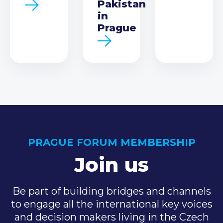
Pakistan
in
Prague
PRAGUE FORUM MEMBERSHIP
Join us
Be part of building bridges and channels
to engage all the international key voices
and decision makers living in the Czech