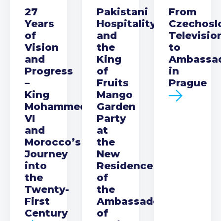
27
Pakistani
From
Years
Hospitality
Czechosl
of
and
Televisio
Vision
the
to
and
King
Ambassa
Progress
of
in
–
Fruits
Prague
King
Mango
Mohammed
Garden
VI
Party
and
at
Morocco’s
the
Journey
New
into
Residence
the
of
Twenty-
the
First
Ambassador
Century
of