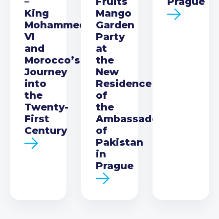
–
Fruits
Prague
King
Mango
Mohammed
Garden
VI
Party
and
at
Morocco’s
the
Journey
New
into
Residence
the
of
Twenty-
the
First
Ambassador
Century
of
Pakistan
in
Prague