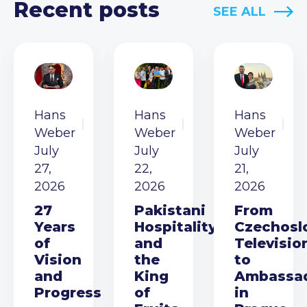
Recent posts
SEE ALL
Hans
Hans
Hans
Weber
Weber
Weber
July
July
July
27,
22,
21,
2026
2026
2026
27
Pakistani
From
Years
Hospitality
Czechosl
of
and
Televisio
Vision
the
to
and
King
Ambassa
Progress
of
in