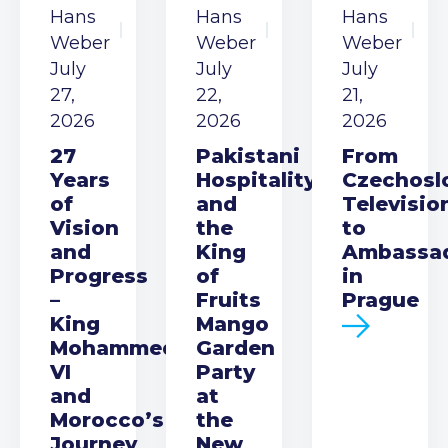
Hans
Hans
Hans
Weber
Weber
Weber
July
July
July
27,
22,
21,
2026
2026
2026
27
Pakistani
From
Years
Hospitality
Czechosl
of
and
Televisio
Vision
the
to
and
King
Ambassa
Progress
of
in
–
Fruits
Prague
King
Mango
Mohammed
Garden
VI
Party
and
at
Morocco’s
the
Journey
New