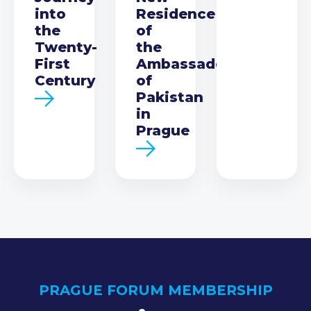
into
Residence
the
of
Twenty-
the
First
Ambassador
Century
of
Pakistan
in
Prague
PRAGUE FORUM MEMBERSHIP