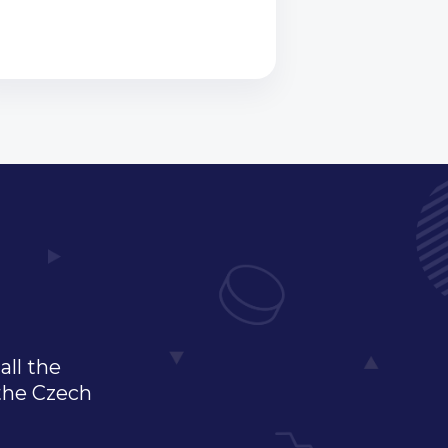
all the
 the Czech