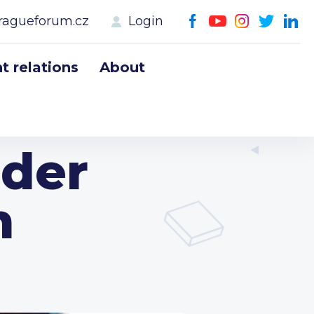
ragueforum.cz
Login
 relations
About
 der
n