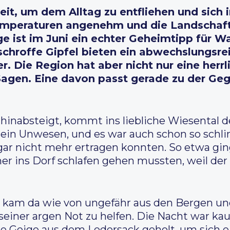
Zeit, um dem Alltag zu entfliehen und sich 
Temperaturen angenehm und die Landschafte
ge ist im Juni ein echter Geheimtipp für W
chroffe Gipfel bieten ein abwechslungsrei
. Die Region hat aber nicht nur eine herrl
Sagen. Eine davon passt gerade zu der Ge
inabsteigt, kommt ins liebliche Wiesental de
ein Unwesen, und es war auch schon so schl
ar nicht mehr ertragen konnten. So etwa gin
r ins Dorf schlafen gehen mussten, weil der
e kam da wie von ungefähr aus den Bergen un
einer argen Not zu helfen. Die Nacht war k
e Geige aus dem Ledersack geholt, um sich ei