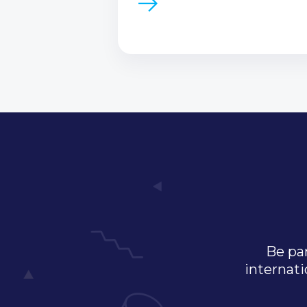
Be par
internati