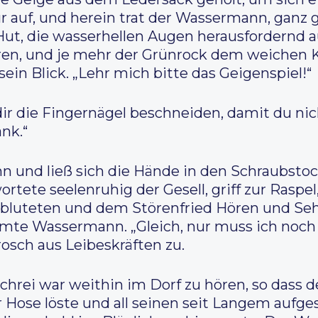
Tür auf, und herein trat der Wassermann, ganz 
ut, die wasserhellen Augen herausfordernd au
ören, und je mehr der Grünrock dem weichen K
ein Blick. „Lehr mich bitte das Geigenspiel!“
dir die Fingernägel beschneiden, damit du ni
nk.“
nn und ließ sich die Hände in den Schraubsto
rtete seelenruhig der Gesell, griff zur Raspel,
ie bluteten und dem Störenfried Hören und Seh
lemmte Wassermann. „Gleich, nur muss ich noc
osch aus Leibeskräften zu.
rei war weithin im Dorf zu hören, so dass de
 Hose löste und all seinen seit Langem aufge