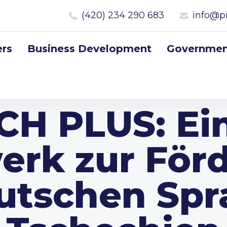
(420) 234 290 683
info@p
rs
Business Development
Government
H PLUS: Ei
erk zur För
utschen Spr