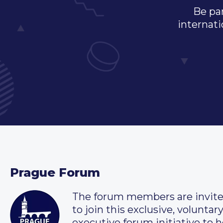
Be par
internati
Prague Forum
The forum members are invit
to join this exclusive, voluntar
executive forum initiative to h