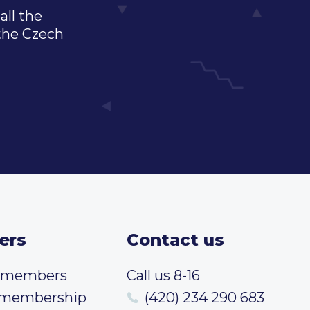
all the
 the Czech
ers
Contact us
t members
Call us 8-16
 membership
(420) 234 290 683