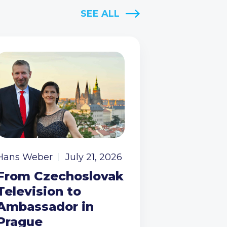
SEE ALL
Hans Weber
July 21, 2026
From Czechoslovak
Television to
Ambassador in
Prague