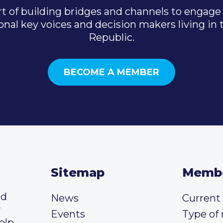
t of building bridges and channels to engage 
onal key voices and decision makers living in
Republic.
BECOME A MEMBER
Sitemap
Memb
ed
News
Curren
y
Events
Type of
elp