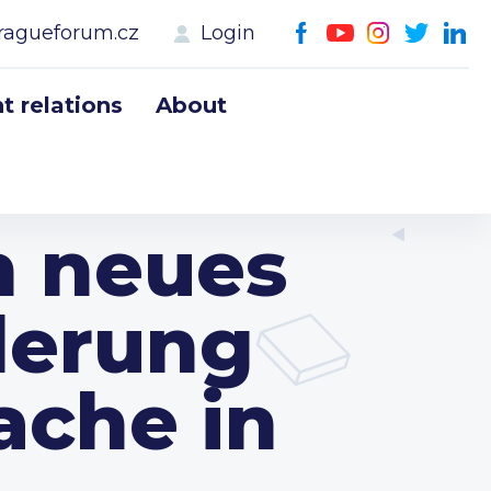
ragueforum.cz
Login
 relations
About
n neues
derung
ache in