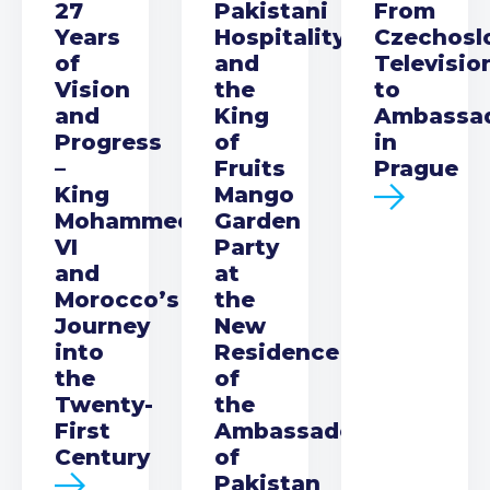
27
Pakistani
From
Years
Hospitality
Czechosl
of
and
Televisio
Vision
the
to
and
King
Ambassa
Progress
of
in
–
Fruits
Prague
King
Mango
Mohammed
Garden
VI
Party
and
at
Morocco’s
the
Journey
New
into
Residence
the
of
Twenty-
the
First
Ambassador
Century
of
Pakistan