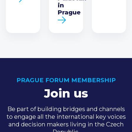
in
Prague
PRAGUE FORUM MEMBERSHIP
Join us
Be part of building bridges and channels
to engage all the international key voices
and decision makers living in the Czech
Republic.