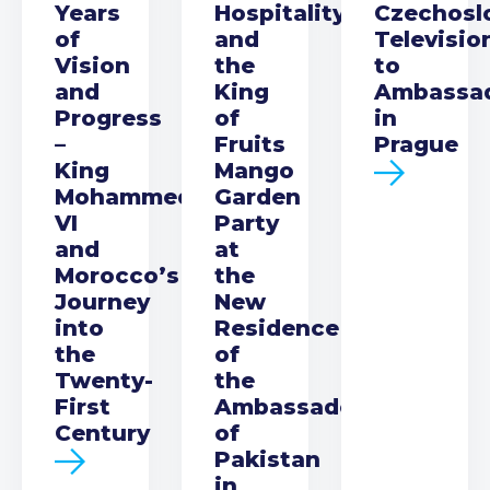
Years
Hospitality
Czechosl
of
and
Televisio
Vision
the
to
and
King
Ambassa
Progress
of
in
–
Fruits
Prague
King
Mango
Mohammed
Garden
VI
Party
and
at
Morocco’s
the
Journey
New
into
Residence
the
of
Twenty-
the
First
Ambassador
Century
of
Pakistan
in